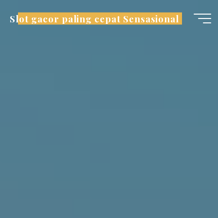
Skip
Slot gacor paling cepat Sensasional
to
content