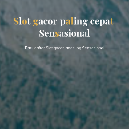
S
l
o
t
g
a
c
o
r
p
a
l
i
n
g
c
e
p
a
t
S
e
n
s
a
s
i
o
n
a
l
Baru daftar Slot gacor langsung Sensasional