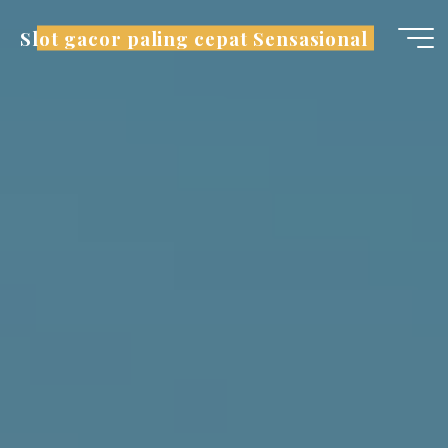
Skip
Slot gacor paling cepat Sensasional
to
content