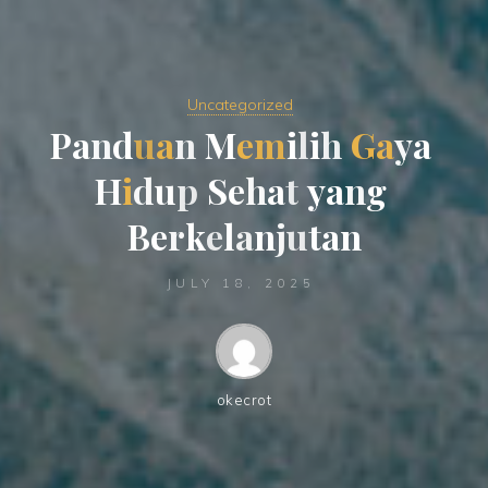
Uncategorized
P
a
a
d
n
d
n
u
a
n
M
e
m
i
l
i
h
G
a
a
y
a
H
i
u
d
u
p
S
e
h
a
t
y
a
n
g
B
e
B
r
k
e
l
a
n
j
u
t
a
n
JULY 18, 2025
okecrot