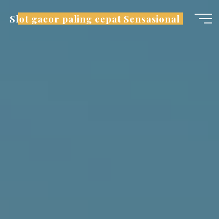
Skip
Slot gacor paling cepat Sensasional
to
content