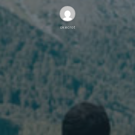
okecrot