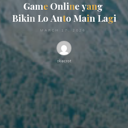
G
a
m
e
O
n
l
i
n
e
y
a
n
g
B
i
k
i
n
L
o
A
u
t
o
M
a
i
n
L
a
g
i
MARCH 17, 2026
okecrot