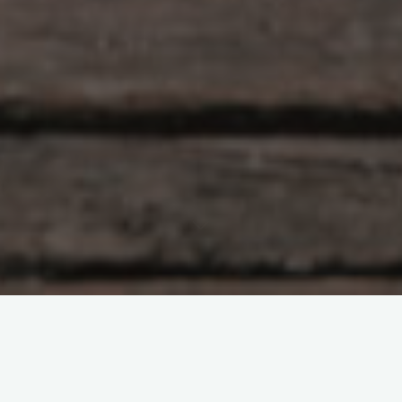
aladin138
Memilih karir adalah keputusan besar dalam hidup yang akan
memengaruhi banyak aspek kehidupan Anda, termasuk