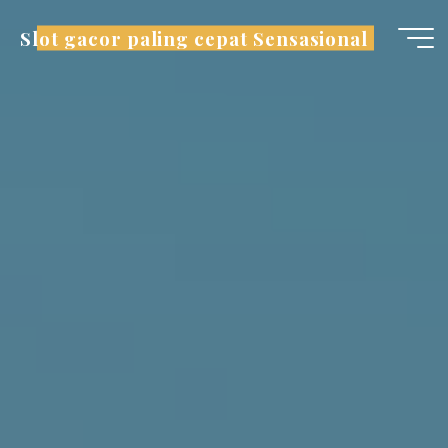
Skip
Slot gacor paling cepat Sensasional
to
content