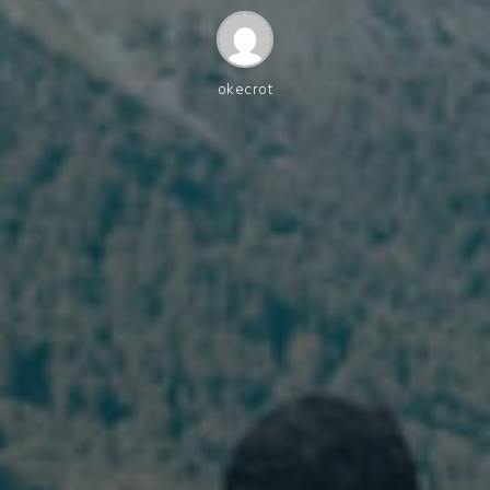
okecrot