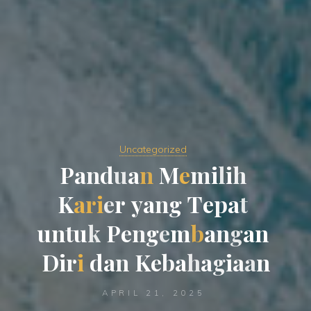
Uncategorized
P
a
n
d
u
a
n
M
e
m
i
l
i
h
K
a
r
i
e
r
y
a
n
g
T
e
p
a
t
u
n
t
u
k
P
e
n
g
e
m
b
a
n
g
a
n
D
i
r
i
d
a
n
K
e
b
a
h
a
g
i
a
a
n
APRIL 21, 2025