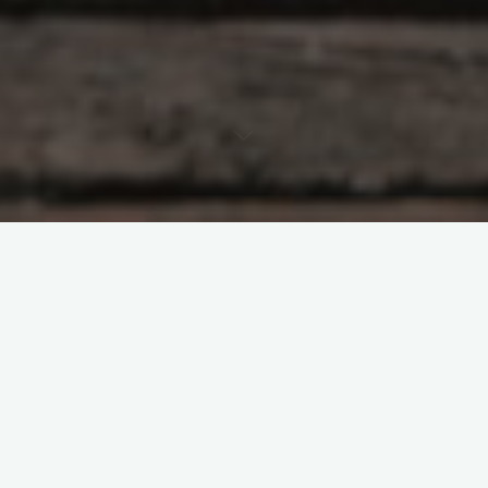
okeplay777
Memilih karier adalah salah satu keputusan terbesar dalam
hidup. Pilihan karier yang tepat tidak hanya akan
mempengaruhi masa depan Anda secara finansial, tetapi juga
berperan dalam kepuasan hidup, keseimbangan kerja-hidup,
dan pengembangan diri. Bagaimana cara memilih karier yang
sesuai dengan minat, keterampilan, dan tujuan hidup Anda?