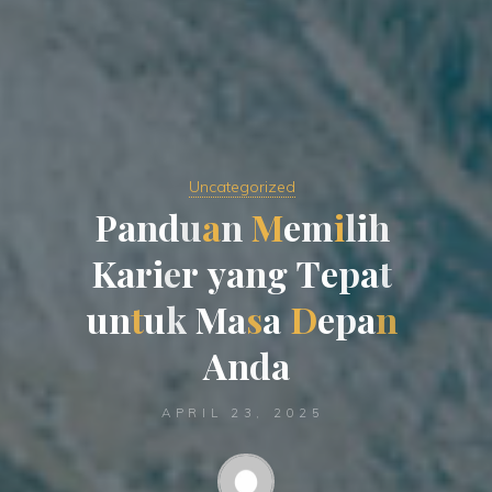
Uncategorized
P
a
n
d
u
a
n
M
e
m
i
l
i
h
K
a
r
i
e
r
y
a
n
g
T
e
p
a
t
u
n
t
u
k
M
a
s
a
D
e
p
a
n
A
n
d
a
APRIL 23, 2025