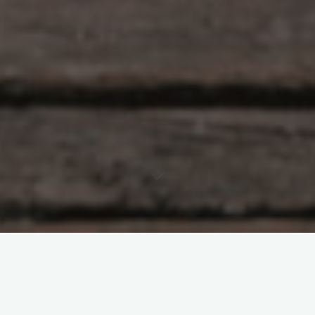
okeplay777
Gaya hidup sehat adalah salah satu kunci untuk memiliki