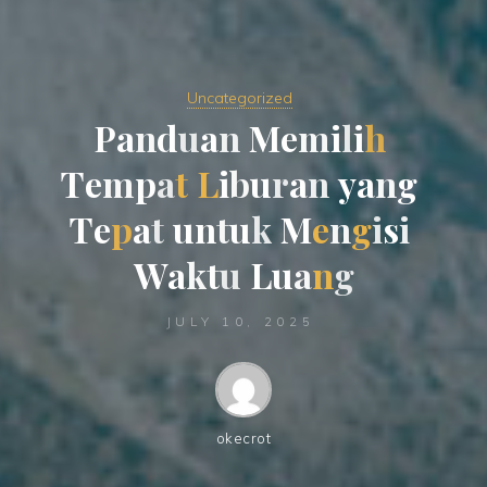
Uncategorized
P
a
n
d
u
a
n
M
e
m
i
l
i
h
T
e
m
p
a
t
L
i
b
u
r
a
n
y
a
n
g
T
e
p
a
t
u
n
t
u
k
M
e
n
g
i
s
i
W
a
k
t
u
L
u
a
n
g
JULY 10, 2025
okecrot