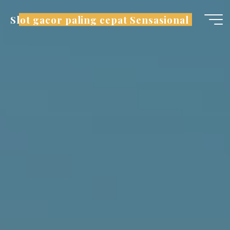
Skip
Slot gacor paling cepat Sensasional
to
content