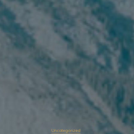
Uncategorized