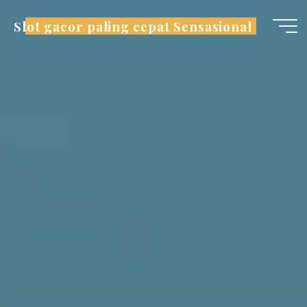
Skip
Slot gacor paling cepat Sensasional
to
content