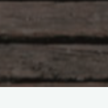
di situs
Aladin138
Bro, lo pernah nggak ngerasain sensasi
ngeklik tombol spin terus jantung berdegup kenceng kayak
abis ngejar gebetan yang kabur? Nah, itu dia vibe dari dunia