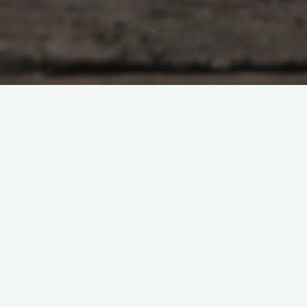
di situs
Mantap168
Hari yang panjang kadang bikin kepala
panas dan badan rasanya kayak abis dikejar deadline tanpa
henti. Dari pagi sampai sore kejebak rutinitas, notifikasi nggak
ada habisnya, ditambah drama kecil yang suka nyelip tanpa
izin. Di momen kayak gitu, banyak anak muda nyari cara buat
nurunin tempo hidup, bukan buat kabur, tapi biar pikiran bisa
napas sebentar. Salah satu kebiasaan santai yang lagi sering
dilirik adalah spin adem, aktivitas ringan yang bisa nemenin
hari biar rasanya lebih enak tanpa harus mikir ribet.
Spin adem ini bukan soal ngejar sensasi berlebihan atau
pengen buru-buru hasil gede. Justru vibes-nya kebalikan, lebih
ke nikmatin proses dengan ritme pelan. Cocok banget buat