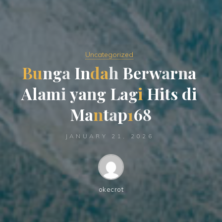
Uncategorized
B
u
n
g
a
I
n
d
a
h
B
e
r
w
a
r
n
a
A
l
a
m
i
y
a
n
g
L
a
g
i
H
i
t
s
d
i
M
a
n
t
a
p
1
6
8
JANUARY 21, 2026
okecrot