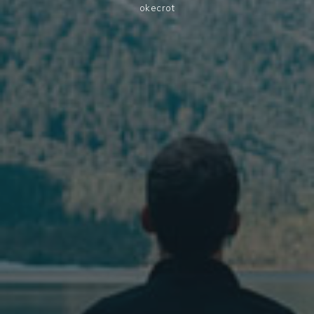
okecrot