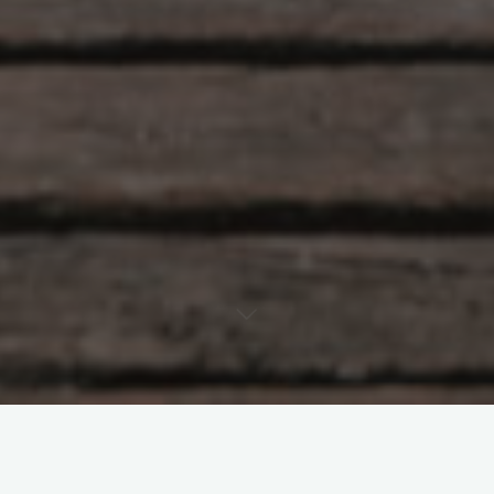
di situs
Okeplay777
Ada kalanya hidup terasa hening banget,
kayak notifikasi yang biasanya rame tiba-tiba sunyi. Chat sepi,
tongkrongan lagi pada sibuk, gebetan ngilang entah ke mana.