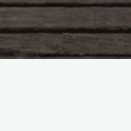
Uncategorized
Leave a comment
Panduan Memilih Tempat
Wisata yang Tepat untuk
Liburan
okecrot
March 22, 2025
okeplay777 Liburan adalah waktu yang ditunggu-