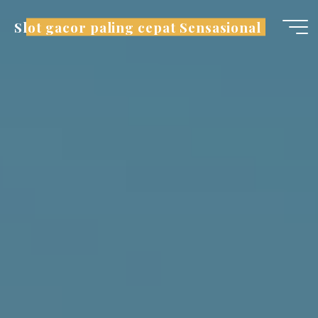
Skip
Slot gacor paling cepat Sensasional
to
content