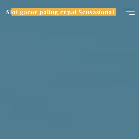
Skip
Slot gacor paling cepat Sensasional
to
content