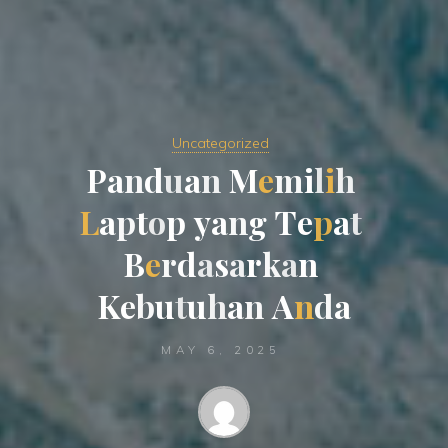
Uncategorized
P
a
n
d
u
a
n
M
e
m
i
l
i
h
L
a
p
t
o
p
y
a
n
g
T
e
p
a
t
B
e
r
d
a
s
a
r
k
a
n
K
e
b
u
t
u
h
a
n
A
n
d
a
MAY 6, 2025