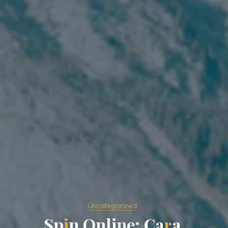
Uncategorized
S
p
i
n
O
n
l
i
n
e
:
C
a
r
a