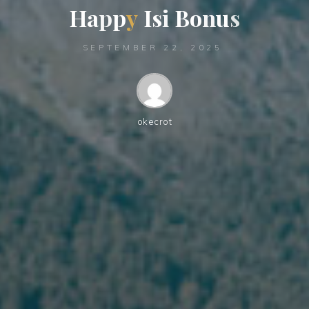
H
a
p
p
y
I
s
i
B
o
n
u
s
SEPTEMBER 22, 2025
okecrot