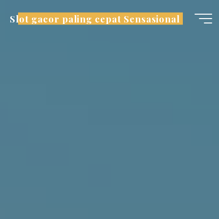
Skip
Slot gacor paling cepat Sensasional
to
content