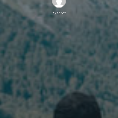
okecrot