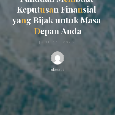
K
e
p
u
p
t
u
s
a
n
F
n
i
n
a
n
s
i
a
l
y
a
n
g
B
i
j
a
k
u
n
t
u
k
M
a
s
a
s
D
e
p
a
n
A
n
d
a
d
JUNE 11, 2025
okecrot