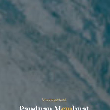
Uncategorized
P
a
n
d
u
a
n
M
n
e
m
b
u
a
t