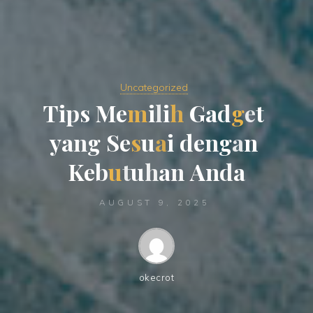
Uncategorized
T
i
p
s
M
e
m
i
l
i
h
G
a
d
g
e
t
y
a
n
g
S
e
s
u
a
i
d
e
n
g
a
n
K
e
b
u
t
u
h
a
n
A
n
d
a
AUGUST 9, 2025
okecrot