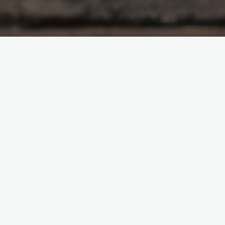
aladin138
Di era digital seperti sekarang, gadget menjadi bagian penting
dalam kehidupan sehari-hari. Mulai dari smartphone, laptop,
hingga perangkat wearable, semuanya memiliki peran yang
vital. Namun, dengan banyaknya pilihan yang tersedia di
pasar, memilih gadget yang tepat bisa menjadi hal yang
membingungkan. Artikel ini akan memberikan tips tentang
bagaimana cara memilih gadget yang sesuai dengan
kebutuhan Anda.
1. Tentukan Kebutuhan Utama
Anda