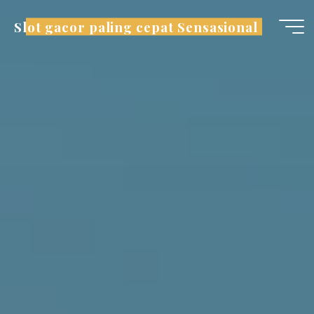
Skip
Slot gacor paling cepat Sensasional
to
content