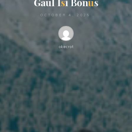
G
a
u
l
I
s
i
B
o
n
u
s
OCTOBER 4, 2025
okecrot